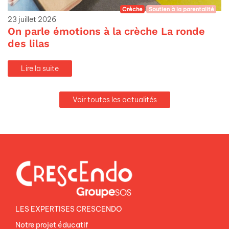
Crèche
Soutien à la parentalité
23 juillet 2026
On parle émotions à la crèche La ronde
des lilas
Lire la suite
Voir toutes les actualités
LES EXPERTISES CRESCENDO
Notre projet éducatif