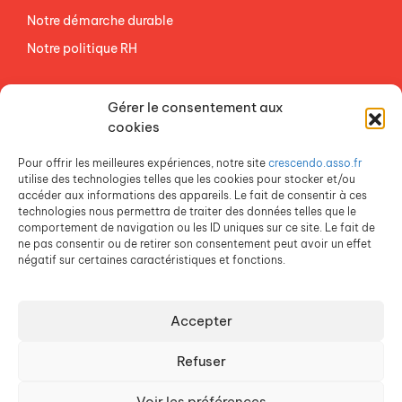
Notre démarche durable
Notre politique RH
NOS ETABLISSEMENTS
Gérer le consentement aux
ACCES AGEVAL
cookies
CONTACTEZ-NOUS
Pour offrir les meilleures expériences, notre site
crescendo.asso.fr
ESPACE PRESSE
utilise des technologies telles que les cookies pour stocker et/ou
accéder aux informations des appareils. Le fait de consentir à ces
technologies nous permettra de traiter des données telles que le
comportement de navigation ou les ID uniques sur ce site. Le fait de
ne pas consentir ou de retirer son consentement peut avoir un effet
négatif sur certaines caractéristiques et fonctions.
Accepter
Crescendo est une association du Groupe SOS
Refuser
Voir les préférences