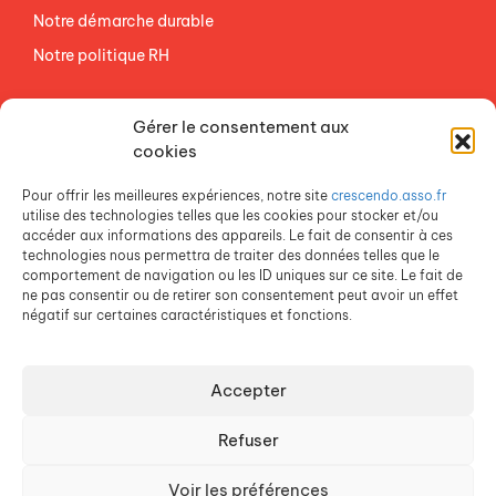
Notre démarche durable
Notre politique RH
NOS ETABLISSEMENTS
Gérer le consentement aux
ACCES AGEVAL
cookies
CONTACTEZ-NOUS
Pour offrir les meilleures expériences, notre site
crescendo.asso.fr
ESPACE PRESSE
utilise des technologies telles que les cookies pour stocker et/ou
accéder aux informations des appareils. Le fait de consentir à ces
technologies nous permettra de traiter des données telles que le
comportement de navigation ou les ID uniques sur ce site. Le fait de
ne pas consentir ou de retirer son consentement peut avoir un effet
négatif sur certaines caractéristiques et fonctions.
Accepter
Crescendo est une association du Groupe SOS
Refuser
Voir les préférences