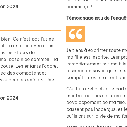
tion 2024
comme ça !
Témoignage issu de l’enquê
bien. Ce n’est pas l’usine
ial. La relation avec nous
Je tiens à exprimer toute m
ns les 3taprs de
ma fille est inscrite. Leur 
ine, besoin de sommeil… la
immédiatement mis ma fille 
écoute. Les enfants l’adore.
rassurée de savoir qu’elle e
 avec des compétences
compétentes et attentionn
sse pour les enfants. Une
C’est un réel plaisir de par
montre toujours un intérêt s
tion 2024
développement de ma fille
passent pas inaperçus, et je
qu’ils ont sur la vie de ma fa