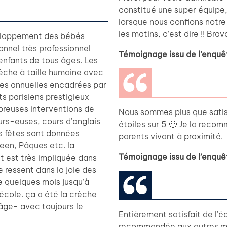
constitué une super équipe
lorsque nous confions notre 
les matins, c’est dire !! Bravo
eloppement des bébés
onnel très professionnel
Témoignage issu de l’enquê
 enfants de tous âges. Les
èche à taille humaine avec
ties annuelles encadrées par
ts parisiens prestigieux
breuses interventions de
Nous sommes plus que satisf
rs-euses, cours d’anglais
étoiles sur 5 🙂 Je la reco
s fêtes sont données
parents vivant à proximité.
een, Pâques etc. la
Témoignage issu de l’enquê
t est très impliquée dans
e ressent dans la joie des
e quelques mois jusqu’à
l’école. ça a été la crèche
âge- avec toujours le
Entièrement satisfait de l’
recommandée aux autres me