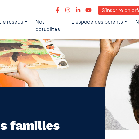
S’inscrire en cr
tre réseau
Nos
L’espace des parents
N
actualités
s familles