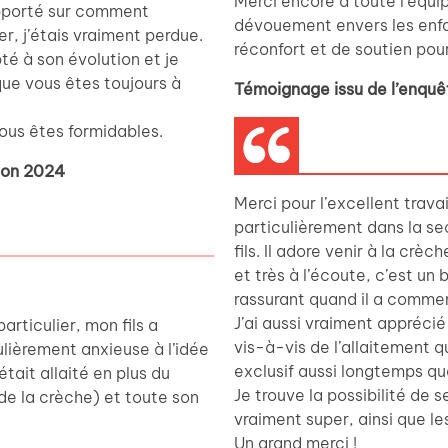
Merci encore à toute l’équip
pporté sur comment
dévouement envers les enfa
, j’étais vraiment perdue.
réconfort et de soutien pou
é à son évolution et je
que vous êtes toujours à
Témoignage issu de l’enquê
vous êtes formidables.
tion 2024
Merci pour l’excellent trava
particulièrement dans la sec
fils. Il adore venir à la crè
et très à l’écoute, c’est un
rassurant quand il a comme
J’ai aussi vraiment apprécié 
rticulier, mon fils a
vis-à-vis de l’allaitement q
ulièrement anxieuse à l’idée
exclusif aussi longtemps que
était allaité en plus du
Je trouve la possibilité de
 de la crèche) et toute son
vraiment super, ainsi que le
Un grand merci !