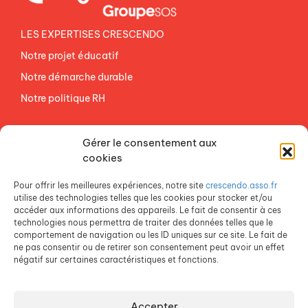
LES EXPERTISES CRESCENDO
Notre projet éducatif
Notre démarche durable
Notre politique RH
NOS ETABLISSEMENTS
Gérer le consentement aux
ACCES AGEVAL
cookies
CONTACTEZ-NOUS
Pour offrir les meilleures expériences, notre site
crescendo.asso.fr
ESPACE PRESSE
utilise des technologies telles que les cookies pour stocker et/ou
accéder aux informations des appareils. Le fait de consentir à ces
technologies nous permettra de traiter des données telles que le
comportement de navigation ou les ID uniques sur ce site. Le fait de
ne pas consentir ou de retirer son consentement peut avoir un effet
négatif sur certaines caractéristiques et fonctions.
Accepter