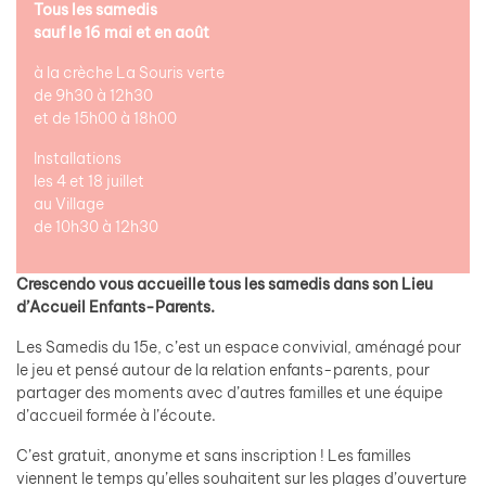
Tous les samedis
sauf le 16 mai et en août
à la crèche La Souris verte
de 9h30 à 12h30
et de 15h00 à 18h00
Installations
les 4 et 18 juillet
au Village
de 10h30 à 12h30
Crescendo vous accueille tous les samedis dans son Lieu
d’Accueil Enfants-Parents.
Les Samedis du 15e, c’est un espace convivial, aménagé pour
le jeu et pensé autour de la relation enfants-parents, pour
partager des moments avec d’autres familles et une équipe
d’accueil formée à l’écoute.
C’est gratuit, anonyme et sans inscription ! Les familles
viennent le temps qu’elles souhaitent sur les plages d’ouverture