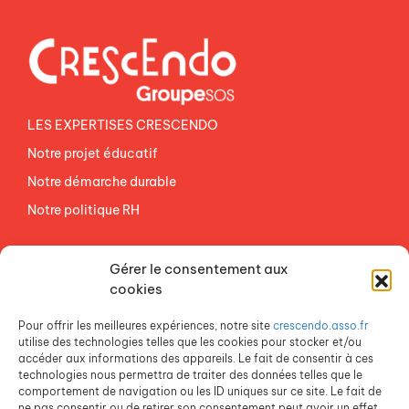
LES EXPERTISES CRESCENDO
Notre projet éducatif
Notre démarche durable
Notre politique RH
NOS ETABLISSEMENTS
Gérer le consentement aux
ACCES AGEVAL
cookies
CONTACTEZ-NOUS
Pour offrir les meilleures expériences, notre site
crescendo.asso.fr
ESPACE PRESSE
utilise des technologies telles que les cookies pour stocker et/ou
accéder aux informations des appareils. Le fait de consentir à ces
technologies nous permettra de traiter des données telles que le
comportement de navigation ou les ID uniques sur ce site. Le fait de
ne pas consentir ou de retirer son consentement peut avoir un effet