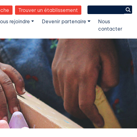
Search
èche
Trouver un établissement
for:
ous rejoindre
Devenir partenaire
Nous
contacter