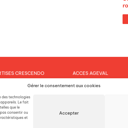
r
RTISES CRESCENDO
ACCES AGEVAL
et éducatif
Gérer le consentement aux cookies
CONTACTEZ-NOUS
arche durable
se des technologies
ESPACE PRESSE
tique RH
appareils. Le fait
elles que le
Accepter
 pas consentir ou
LISSEMENTS
ractéristiques et