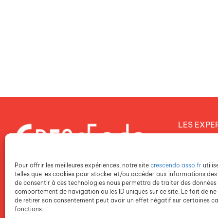
LES EXPE
Notre proj
Notre dém
Pour offrir les meilleures expériences, notre site
crescendo.asso.fr
utili
Notre poli
telles que les cookies pour stocker et/ou accéder aux informations des 
de consentir à ces technologies nous permettra de traiter des données t
comportement de navigation ou les ID uniques sur ce site. Le fait de ne
NOS ETAB
de retirer son consentement peut avoir un effet négatif sur certaines ca
fonctions.