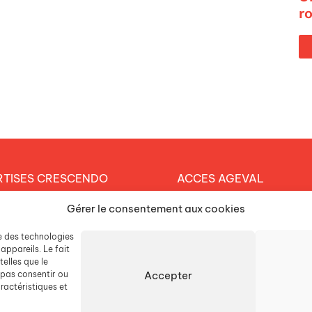
r
RTISES CRESCENDO
ACCES AGEVAL
et éducatif
Gérer le consentement aux cookies
CONTACTEZ-NOUS
arche durable
se des technologies
ESPACE PRESSE
tique RH
appareils. Le fait
elles que le
Accepter
 pas consentir ou
LISSEMENTS
ractéristiques et