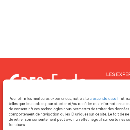
LES EXPE
Notre proj
Notre dém
Pour offrir les meilleures expériences, notre site
crescendo.asso.fr
utili
Notre poli
telles que les cookies pour stocker et/ou accéder aux informations des 
de consentir à ces technologies nous permettra de traiter des données t
comportement de navigation ou les ID uniques sur ce site. Le fait de ne
NOS ETAB
de retirer son consentement peut avoir un effet négatif sur certaines ca
fonctions.