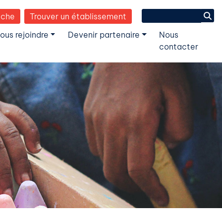
Search
èche
Trouver un établissement
for:
ous rejoindre
Devenir partenaire
Nous
contacter