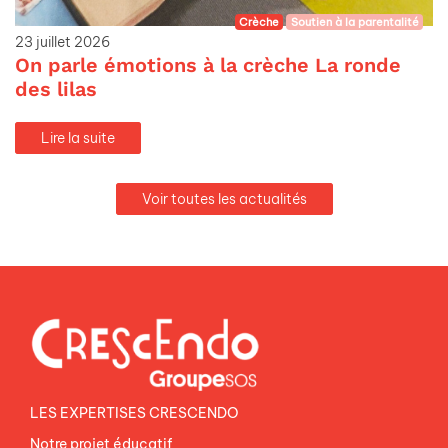
Crèche
Soutien à la parentalité
23 juillet 2026
On parle émotions à la crèche La ronde
des lilas
Lire la suite
Voir toutes les actualités
LES EXPERTISES CRESCENDO
Notre projet éducatif