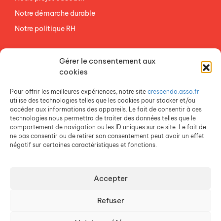
Notre démarche durable
Notre politique RH
NOS ETABLISSEMENTS
Gérer le consentement aux
ACCES AGEVAL
cookies
CONTACTEZ-NOUS
Pour offrir les meilleures expériences, notre site
crescendo.asso.fr
ESPACE PRESSE
utilise des technologies telles que les cookies pour stocker et/ou
accéder aux informations des appareils. Le fait de consentir à ces
technologies nous permettra de traiter des données telles que le
comportement de navigation ou les ID uniques sur ce site. Le fait de
ne pas consentir ou de retirer son consentement peut avoir un effet
négatif sur certaines caractéristiques et fonctions.
Accepter
Crescendo est une association du Groupe SOS
Refuser