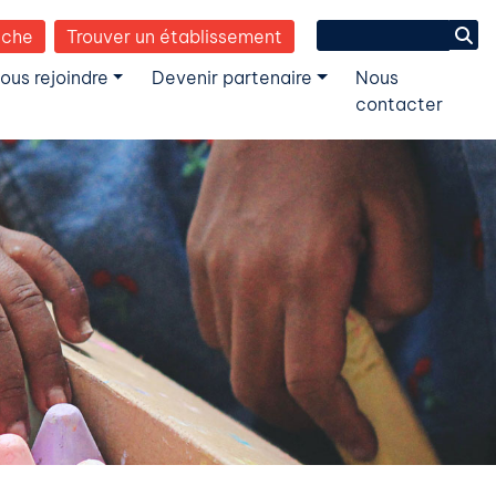
Search
èche
Trouver un établissement
for:
ous rejoindre
Devenir partenaire
Nous
contacter