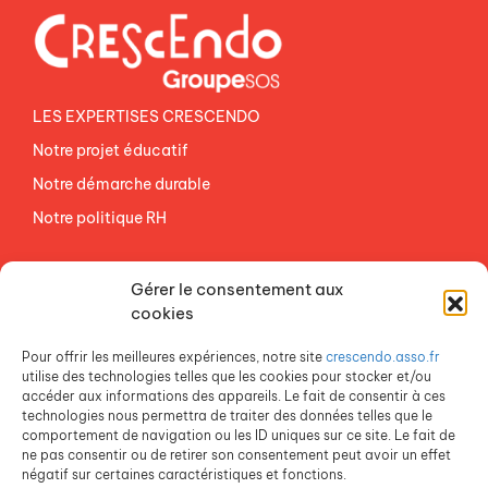
LES EXPERTISES CRESCENDO
Notre projet éducatif
Notre démarche durable
Notre politique RH
NOS ETABLISSEMENTS
Gérer le consentement aux
ACCES AGEVAL
cookies
CONTACTEZ-NOUS
Pour offrir les meilleures expériences, notre site
crescendo.asso.fr
ESPACE PRESSE
utilise des technologies telles que les cookies pour stocker et/ou
accéder aux informations des appareils. Le fait de consentir à ces
technologies nous permettra de traiter des données telles que le
comportement de navigation ou les ID uniques sur ce site. Le fait de
ne pas consentir ou de retirer son consentement peut avoir un effet
négatif sur certaines caractéristiques et fonctions.