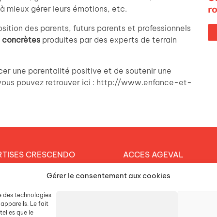
r
 à mieux gérer leurs émotions, etc.
ition des parents, futurs parents et professionnels
s concrètes
produites par des experts de terrain
r une parentalité positive et de soutenir une
 vous pouvez retrouver ici : http://www.enfance-et-
RTISES CRESCENDO
ACCES AGEVAL
et éducatif
Gérer le consentement aux cookies
CONTACTEZ-NOUS
arche durable
se des technologies
ESPACE PRESSE
tique RH
appareils. Le fait
elles que le