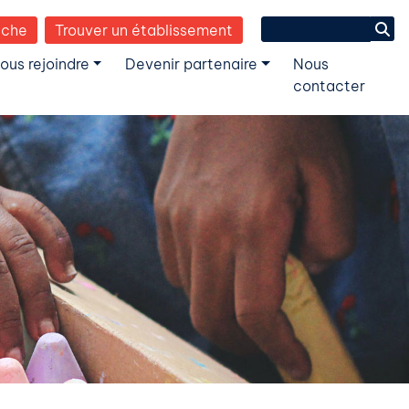
Search
èche
Trouver un établissement
for:
ous rejoindre
Devenir partenaire
Nous
contacter