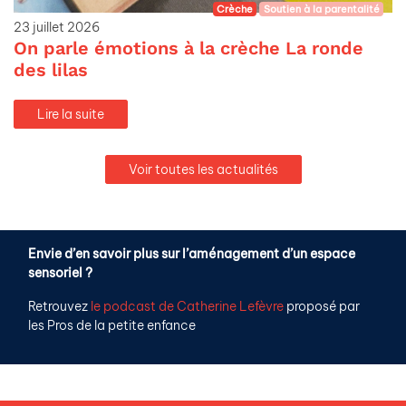
Crèche
Soutien à la parentalité
23 juillet 2026
On parle émotions à la crèche La ronde
des lilas
Lire la suite
Voir toutes les actualités
Envie d’en savoir plus sur l’aménagement d’un espace
sensoriel ?
Retrouvez
le podcast de Catherine Lefèvre
proposé par
les Pros de la petite enfance