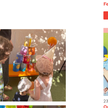
F
23
O