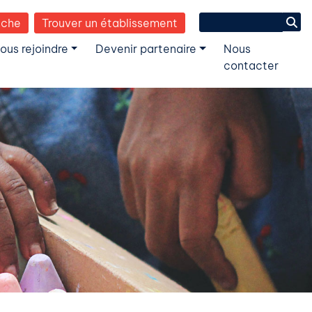
Search
èche
Trouver un établissement
for:
ous rejoindre
Devenir partenaire
Nous
contacter