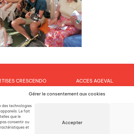
RTISES CRESCENDO
ACCES AGEVAL
et éducatif
Gérer le consentement aux cookies
CONTACTEZ-NOUS
arche durable
se des technologies
ESPACE PRESSE
tique RH
appareils. Le fait
elles que le
Accepter
 pas consentir ou
LISSEMENTS
ractéristiques et