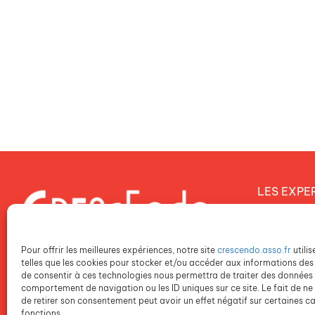
LES EXPE
Notre proj
Notre dém
Pour offrir les meilleures expériences, notre site
crescendo.asso.fr
utili
Notre poli
telles que les cookies pour stocker et/ou accéder aux informations des 
de consentir à ces technologies nous permettra de traiter des données t
comportement de navigation ou les ID uniques sur ce site. Le fait de ne
NOS ETAB
de retirer son consentement peut avoir un effet négatif sur certaines ca
fonctions.