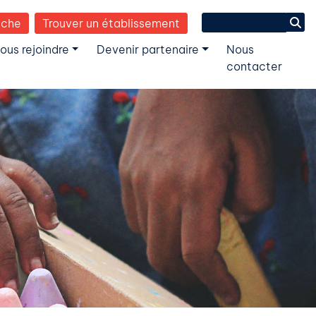
Search
èche
Trouver un établissement
for:
ous rejoindre
Devenir partenaire
Nous
contacter