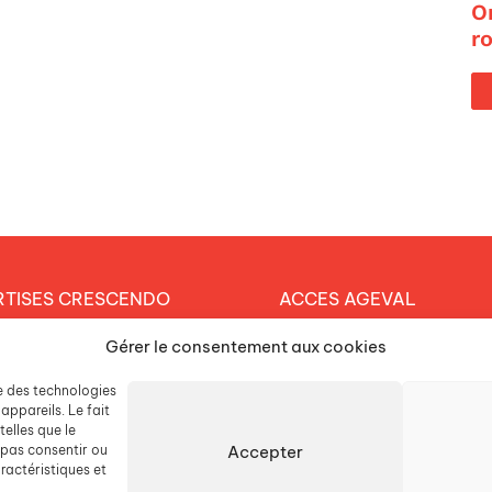
O
r
RTISES CRESCENDO
ACCES AGEVAL
et éducatif
Gérer le consentement aux cookies
CONTACTEZ-NOUS
arche durable
se des technologies
ESPACE PRESSE
tique RH
appareils. Le fait
elles que le
Accepter
 pas consentir ou
LISSEMENTS
ractéristiques et