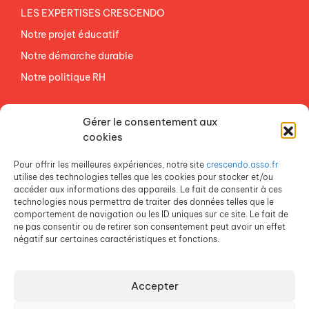
LES EXPERTISES CRESCENDO
Notre projet éducatif
Notre démarche durable
Notre politique RH
NOS ETABLISSEMENTS
Gérer le consentement aux
ACCES AGEVAL
cookies
CONTACTEZ-NOUS
Pour offrir les meilleures expériences, notre site
crescendo.asso.fr
ESPACE PRESSE
utilise des technologies telles que les cookies pour stocker et/ou
accéder aux informations des appareils. Le fait de consentir à ces
technologies nous permettra de traiter des données telles que le
comportement de navigation ou les ID uniques sur ce site. Le fait de
ne pas consentir ou de retirer son consentement peut avoir un effet
négatif sur certaines caractéristiques et fonctions.
Accepter
Crescendo est une association du Groupe SOS