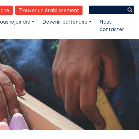
Search
èche
Trouver un établissement
for:
ous rejoindre
Devenir partenaire
Nous
contacter