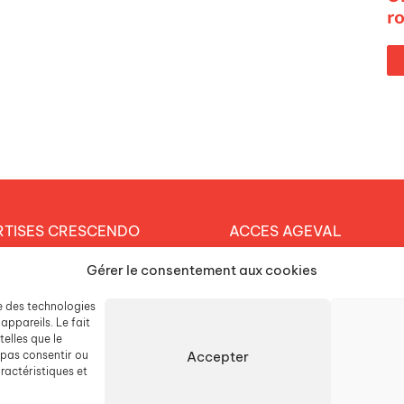
r
RTISES CRESCENDO
ACCES AGEVAL
et éducatif
Gérer le consentement aux cookies
CONTACTEZ-NOUS
arche durable
se des technologies
ESPACE PRESSE
tique RH
appareils. Le fait
elles que le
Accepter
 pas consentir ou
LISSEMENTS
ractéristiques et