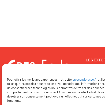
LES EXPE
Notre proj
Notre dém
Pour offrir les meilleures expériences, notre site
crescendo.asso.fr
utili
Notre poli
telles que les cookies pour stocker et/ou accéder aux informations des 
de consentir à ces technologies nous permettra de traiter des données t
comportement de navigation ou les ID uniques sur ce site. Le fait de ne
NOS ETAB
de retirer son consentement peut avoir un effet négatif sur certaines ca
fonctions.