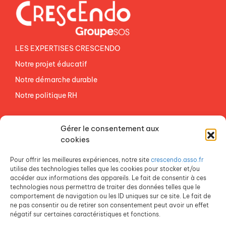
LES EXPERTISES CRESCENDO
Notre projet éducatif
Notre démarche durable
Notre politique RH
NOS ETABLISSEMENTS
Gérer le consentement aux
ACCES AGEVAL
cookies
CONTACTEZ-NOUS
Pour offrir les meilleures expériences, notre site
crescendo.asso.fr
ESPACE PRESSE
utilise des technologies telles que les cookies pour stocker et/ou
accéder aux informations des appareils. Le fait de consentir à ces
technologies nous permettra de traiter des données telles que le
comportement de navigation ou les ID uniques sur ce site. Le fait de
ne pas consentir ou de retirer son consentement peut avoir un effet
négatif sur certaines caractéristiques et fonctions.