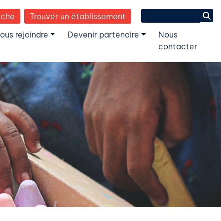
Search
èche
Trouver un établissement
for:
ous rejoindre
Devenir partenaire
Nous
contacter