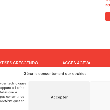
r
RTISES CRESCENDO
ACCES AGEVAL
et éducatif
Gérer le consentement aux cookies
CONTACTEZ-NOUS
arche durable
se des technologies
ESPACE PRESSE
tique RH
appareils. Le fait
elles que le
Accepter
 pas consentir ou
LISSEMENTS
ractéristiques et