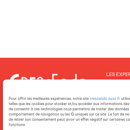
LES EXPE
Notre proj
Notre dém
Pour offrir les meilleures expériences, notre site
crescendo.asso.fr
utili
Notre poli
telles que les cookies pour stocker et/ou accéder aux informations des 
de consentir à ces technologies nous permettra de traiter des données t
comportement de navigation ou les ID uniques sur ce site. Le fait de ne
NOS ETAB
de retirer son consentement peut avoir un effet négatif sur certaines ca
fonctions.