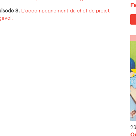
F
pisode 3.
L’accompagnement du chef de projet
geval.
23
O