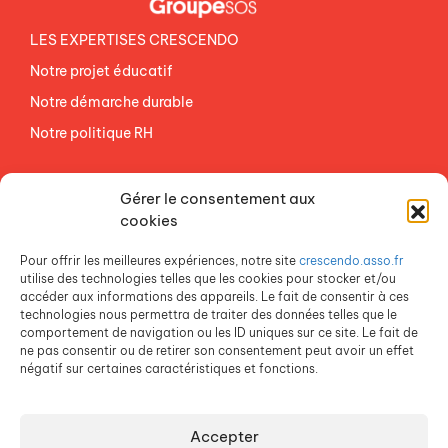
LES EXPERTISES CRESCENDO
Notre projet éducatif
Notre démarche durable
Notre politique RH
NOS ETABLISSEMENTS
Gérer le consentement aux
ACCES AGEVAL
cookies
CONTACTEZ-NOUS
Pour offrir les meilleures expériences, notre site
crescendo.asso.fr
ESPACE PRESSE
utilise des technologies telles que les cookies pour stocker et/ou
accéder aux informations des appareils. Le fait de consentir à ces
technologies nous permettra de traiter des données telles que le
comportement de navigation ou les ID uniques sur ce site. Le fait de
ne pas consentir ou de retirer son consentement peut avoir un effet
négatif sur certaines caractéristiques et fonctions.
Accepter
Crescendo est une association du Groupe SOS