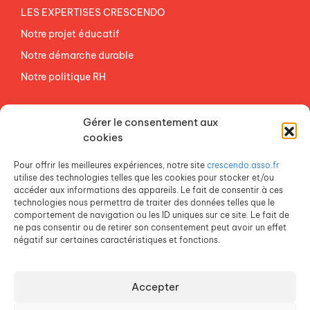
LES EXPERTISES CRESCENDO
Notre projet éducatif
Notre démarche durable
Notre politique RH
NOS ETABLISSEMENTS
Gérer le consentement aux
ACCES AGEVAL
cookies
CONTACTEZ-NOUS
Pour offrir les meilleures expériences, notre site
crescendo.asso.fr
ESPACE PRESSE
utilise des technologies telles que les cookies pour stocker et/ou
accéder aux informations des appareils. Le fait de consentir à ces
technologies nous permettra de traiter des données telles que le
comportement de navigation ou les ID uniques sur ce site. Le fait de
ne pas consentir ou de retirer son consentement peut avoir un effet
négatif sur certaines caractéristiques et fonctions.
Accepter
Crescendo est une association du Groupe SOS