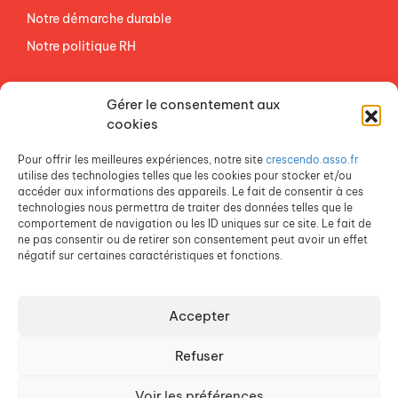
Notre démarche durable
Notre politique RH
NOS ETABLISSEMENTS
Gérer le consentement aux
ACCES AGEVAL
cookies
CONTACTEZ-NOUS
Pour offrir les meilleures expériences, notre site
crescendo.asso.fr
ESPACE PRESSE
utilise des technologies telles que les cookies pour stocker et/ou
accéder aux informations des appareils. Le fait de consentir à ces
technologies nous permettra de traiter des données telles que le
comportement de navigation ou les ID uniques sur ce site. Le fait de
ne pas consentir ou de retirer son consentement peut avoir un effet
négatif sur certaines caractéristiques et fonctions.
Accepter
Crescendo est une association du Groupe SOS
Refuser
Voir les préférences