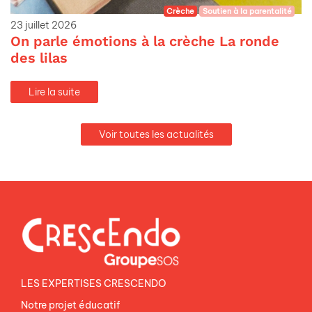
Crèche
Soutien à la parentalité
23 juillet 2026
On parle émotions à la crèche La ronde
des lilas
Lire la suite
Voir toutes les actualités
LES EXPERTISES CRESCENDO
Notre projet éducatif