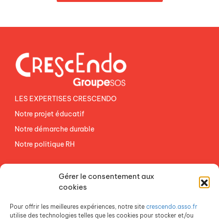
LES EXPERTISES CRESCENDO
Notre projet éducatif
Notre démarche durable
Notre politique RH
NOS ETABLISSEMENTS
Gérer le consentement aux
ACCES AGEVAL
cookies
CONTACTEZ-NOUS
Pour offrir les meilleures expériences, notre site
crescendo.asso.fr
ESPACE PRESSE
utilise des technologies telles que les cookies pour stocker et/ou