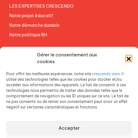
LES EXPERTISES CRESCENDO
Notre projet éducatif
Notre démarche durable
Notre politique RH
NOS ETABLISSEMENTS
Gérer le consentement aux
ACCES AGEVAL
cookies
CONTACTEZ-NOUS
Pour offrir les meilleures expériences, notre site
crescendo.asso.fr
ESPACE PRESSE
utilise des technologies telles que les cookies pour stocker et/ou
accéder aux informations des appareils. Le fait de consentir à ces
technologies nous permettra de traiter des données telles que le
comportement de navigation ou les ID uniques sur ce site. Le fait de
ne pas consentir ou de retirer son consentement peut avoir un effet
négatif sur certaines caractéristiques et fonctions.
Accepter
Crescendo est une association du Groupe SOS