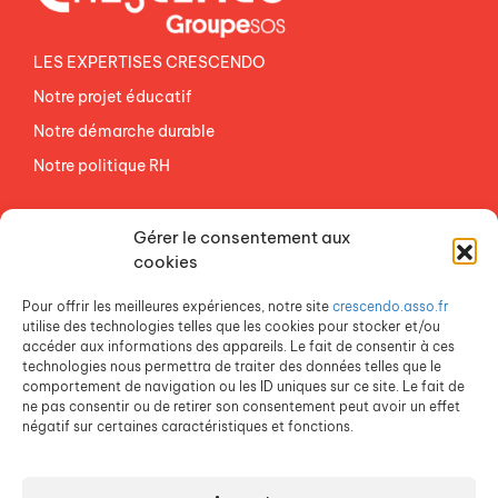
LES EXPERTISES CRESCENDO
Notre projet éducatif
Notre démarche durable
Notre politique RH
NOS ETABLISSEMENTS
Gérer le consentement aux
ACCES AGEVAL
cookies
CONTACTEZ-NOUS
Pour offrir les meilleures expériences, notre site
crescendo.asso.fr
ESPACE PRESSE
utilise des technologies telles que les cookies pour stocker et/ou
accéder aux informations des appareils. Le fait de consentir à ces
technologies nous permettra de traiter des données telles que le
comportement de navigation ou les ID uniques sur ce site. Le fait de
ne pas consentir ou de retirer son consentement peut avoir un effet
négatif sur certaines caractéristiques et fonctions.