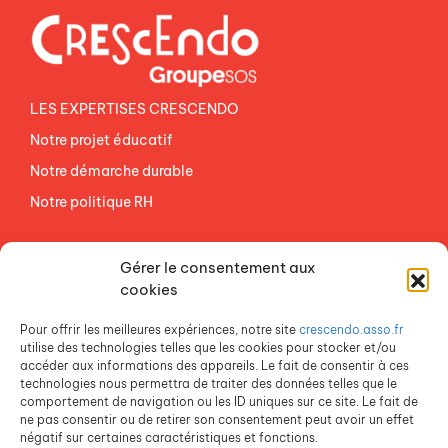
LES EXPERTISES CRESCENDO
Notre projet éducatif
Notre démarche durable
Notre politique RH
NOS ETABLISSEMENTS
Gérer le consentement aux
ACCES AGEVAL
cookies
CONTACTEZ-NOUS
Pour offrir les meilleures expériences, notre site
crescendo.asso.fr
ESPACE PRESSE
utilise des technologies telles que les cookies pour stocker et/ou
accéder aux informations des appareils. Le fait de consentir à ces
technologies nous permettra de traiter des données telles que le
comportement de navigation ou les ID uniques sur ce site. Le fait de
ne pas consentir ou de retirer son consentement peut avoir un effet
négatif sur certaines caractéristiques et fonctions.