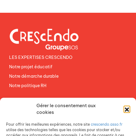
LES EXPERTISES CRESCENDO
Notre projet éducatif
Notre démarche durable
Notre politique RH
NOS ETABLISSEMENTS
Gérer le consentement aux
ACCES AGEVAL
cookies
CONTACTEZ-NOUS
Pour offrir les meilleures expériences, notre site
crescendo.asso.fr
ESPACE PRESSE
utilise des technologies telles que les cookies pour stocker et/ou
accéder aux informations des appareils. Le fait de consentir à ces