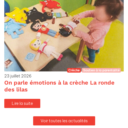
Crèche
Soutien à la parentalité
23 juillet 2026
On parle émotions à la crèche La ronde
des lilas
Lire la suite
Voir toutes les actualités