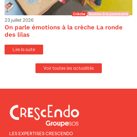
Crèche
Soutien à la parentalité
23 juillet 2026
On parle émotions à la crèche La ronde
des lilas
Lire la suite
Voir toutes les actualités
LES EXPERTISES CRESCENDO