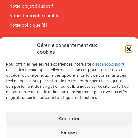
Notre projet éducatif
Notre démarche durable
Notre politique RH
NOS ETABLISSEMENTS
Gérer le consentement aux
ACCES AGEVAL
cookies
CONTACTEZ-NOUS
Pour offrir les meilleures expériences, notre site
crescendo.asso.fr
ESPACE PRESSE
utilise des technologies telles que les cookies pour stocker et/ou
accéder aux informations des appareils. Le fait de consentir à ces
technologies nous permettra de traiter des données telles que le
comportement de navigation ou les ID uniques sur ce site. Le fait de
ne pas consentir ou de retirer son consentement peut avoir un effet
négatif sur certaines caractéristiques et fonctions.
Accepter
Crescendo est une association du Groupe SOS
Refuser