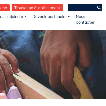
Search
èche
Trouver un établissement
for:
ous rejoindre
Devenir partenaire
Nous
contacter