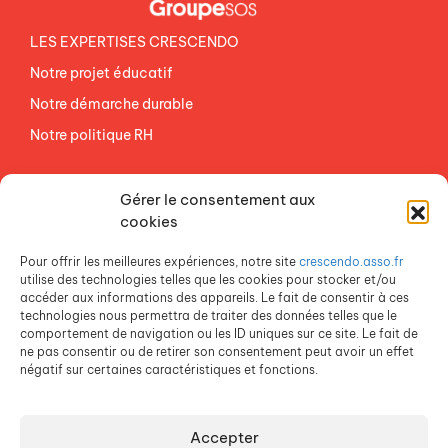
LES EXPERTISES CRESCENDO
Notre projet éducatif
Notre démarche durable
Notre politique RH
NOS ETABLISSEMENTS
Gérer le consentement aux
ACCES AGEVAL
cookies
CONTACTEZ-NOUS
Pour offrir les meilleures expériences, notre site
crescendo.asso.fr
ESPACE PRESSE
utilise des technologies telles que les cookies pour stocker et/ou
accéder aux informations des appareils. Le fait de consentir à ces
technologies nous permettra de traiter des données telles que le
comportement de navigation ou les ID uniques sur ce site. Le fait de
ne pas consentir ou de retirer son consentement peut avoir un effet
négatif sur certaines caractéristiques et fonctions.
Accepter