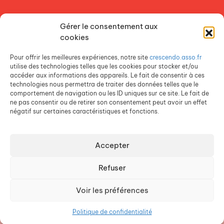
NOS ETABLISSEMENTS
Gérer le consentement aux
ACCES AGEVAL
cookies
CONTACTEZ-NOUS
Pour offrir les meilleures expériences, notre site
crescendo.asso.fr
ESPACE PRESSE
utilise des technologies telles que les cookies pour stocker et/ou
accéder aux informations des appareils. Le fait de consentir à ces
technologies nous permettra de traiter des données telles que le
comportement de navigation ou les ID uniques sur ce site. Le fait de
ne pas consentir ou de retirer son consentement peut avoir un effet
négatif sur certaines caractéristiques et fonctions.
Accepter
Crescendo est une association du Groupe SOS
Refuser
Voir les préférences
©
Crescendo
2026
Mentions légales
Politique de confidentialité
Politique de confidentialité