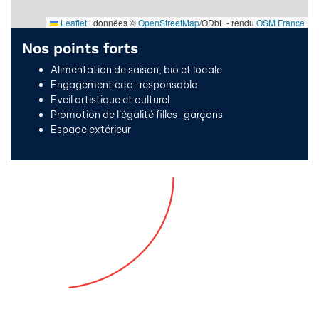
Leaflet
|
données ©
OpenStreetMap
/ODbL - rendu
OSM France
Nos points forts
Alimentation de saison, bio et locale
Engagement eco-responsable
Eveil artistique et culturel
Promotion de l’égalité filles-garçons
Espace extérieur