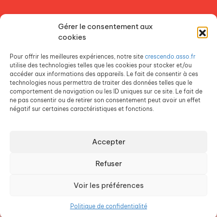
NOS ETABLISSEMENTS
Gérer le consentement aux
ACCES AGEVAL
cookies
CONTACTEZ-NOUS
Pour offrir les meilleures expériences, notre site
crescendo.asso.fr
ESPACE PRESSE
utilise des technologies telles que les cookies pour stocker et/ou
accéder aux informations des appareils. Le fait de consentir à ces
technologies nous permettra de traiter des données telles que le
comportement de navigation ou les ID uniques sur ce site. Le fait de
ne pas consentir ou de retirer son consentement peut avoir un effet
négatif sur certaines caractéristiques et fonctions.
Accepter
Crescendo est une association du Groupe SOS
Refuser
Voir les préférences
©
Crescendo
2026
Mentions légales
Politique de confidentialité
Politique de confidentialité