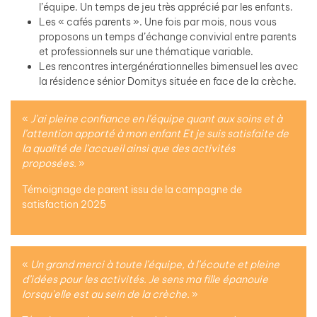
l’équipe. Un temps de jeu très apprécié par les enfants.
Les « cafés parents ». Une fois par mois, nous vous
proposons un temps d’échange convivial entre parents
et professionnels sur une thématique variable.
Les rencontres intergénérationnelles bimensuel les avec
la résidence sénior Domitys située en face de la crèche.
«
J’ai pleine confiance en l’équipe quant aux soins et à
l’attention apporté à mon enfant Et je suis satisfaite de
la qualité de l’accueil ainsi que des activités
proposées.
»
Témoignage de parent issu de la campagne de
satisfaction 2025
«
Un grand merci à toute l’équipe, à l’écoute et pleine
d’idées pour les activités. Je sens ma fille épanouie
lorsqu’elle est au sein de la crèche.
»