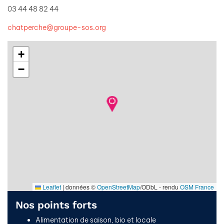
03 44 48 82 44
chatperche@groupe-sos.org
+
−
Leaflet
|
données ©
OpenStreetMap
/ODbL - rendu
OSM France
Nos points forts
Alimentation de saison, bio et locale