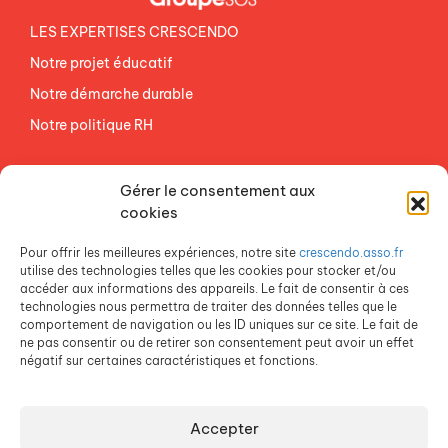
LES EXPERTISES CRESCENDO
Notre projet éducatif
Notre démarche durable
Notre politique RH
NOS ETABLISSEMENTS
Gérer le consentement aux
ACCES AGEVAL
cookies
CONTACTEZ-NOUS
Pour offrir les meilleures expériences, notre site
crescendo.asso.fr
ESPACE PRESSE
utilise des technologies telles que les cookies pour stocker et/ou
accéder aux informations des appareils. Le fait de consentir à ces
technologies nous permettra de traiter des données telles que le
comportement de navigation ou les ID uniques sur ce site. Le fait de
ne pas consentir ou de retirer son consentement peut avoir un effet
négatif sur certaines caractéristiques et fonctions.
Accepter
Crescendo est une association du Groupe SOS