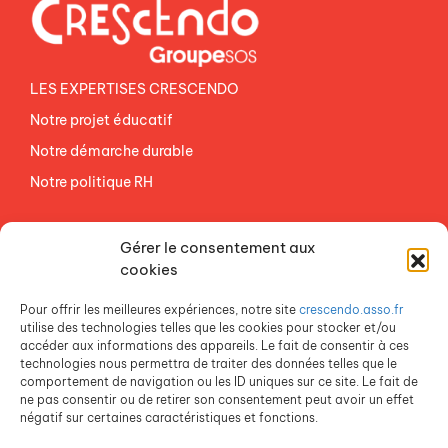
LES EXPERTISES CRESCENDO
Notre projet éducatif
Notre démarche durable
Notre politique RH
NOS ETABLISSEMENTS
Gérer le consentement aux
ACCES AGEVAL
cookies
CONTACTEZ-NOUS
Pour offrir les meilleures expériences, notre site
crescendo.asso.fr
ESPACE PRESSE
utilise des technologies telles que les cookies pour stocker et/ou
accéder aux informations des appareils. Le fait de consentir à ces
technologies nous permettra de traiter des données telles que le
comportement de navigation ou les ID uniques sur ce site. Le fait de
ne pas consentir ou de retirer son consentement peut avoir un effet
négatif sur certaines caractéristiques et fonctions.