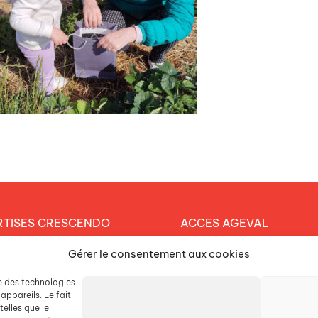
RTISES CRESCENDO
ACCES AGEVAL
et éducatif
Gérer le consentement aux cookies
CONTACTEZ-NOUS
arche durable
se des technologies
ESPACE PRESSE
tique RH
appareils. Le fait
elles que le