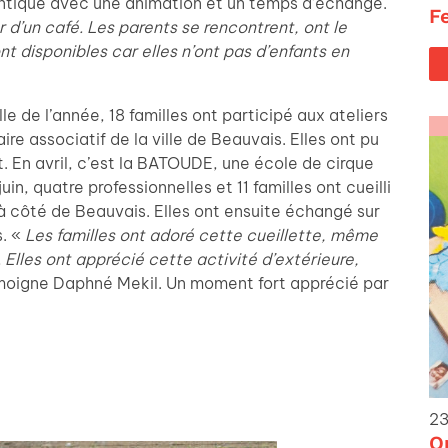
entique avec une animation et un temps d’échange.
F
d’un café. Les parents se rencontrent, ont le
t disponibles car elles n’ont pas d’enfants en
e de l’année, 18 familles ont participé aux ateliers
e associatif de la ville de Beauvais. Elles ont pu
. En avril, c’est la BATOUDE, une école de cirque
juin, quatre professionnelles et 11 familles ont cueilli
 à côté de Beauvais. Elles ont ensuite échangé sur
s. «
Les familles ont adoré cette cueillette, même
Elles ont apprécié cette activité d’extérieure,
moigne Daphné Mekil. Un moment fort apprécié par
23
O