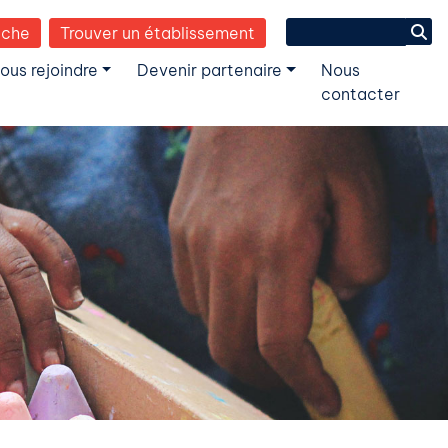
Search
èche
Trouver un établissement
for:
ous rejoindre
Devenir partenaire
Nous
contacter