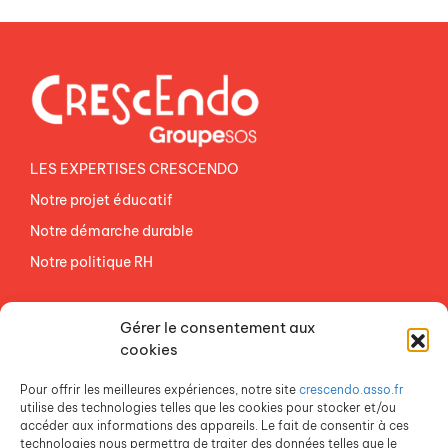
LES EXPERTISES CRESCENDO
Notre projet éducatif
Notre démarche durable
Notre politique RH
NOS ETABLISSEMENTS
Gérer le consentement aux
ACCES AGEVAL
cookies
CONTACTEZ-NOUS
Pour offrir les meilleures expériences, notre site
crescendo.asso.fr
ESPACE PRESSE
utilise des technologies telles que les cookies pour stocker et/ou
accéder aux informations des appareils. Le fait de consentir à ces
technologies nous permettra de traiter des données telles que le