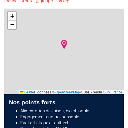
creche.ilotbulles@groupe-sos.org
+
−
Leaflet
|
données ©
OpenStreetMap
/ODbL - rendu
OSM France
Nos points forts
Alimentation de saison, bio et locale
Engagement eco-responsable
Eveil artistique et culturel