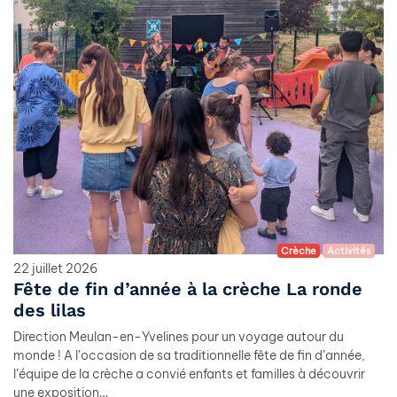
Crèche
Activités
22 juillet 2026
Fête de fin d’année à la crèche La ronde
des lilas
Direction Meulan-en-Yvelines pour un voyage autour du
monde ! A l’occasion de sa traditionnelle fête de fin d’année,
l’équipe de la crèche a convié enfants et familles à découvrir
une exposition…