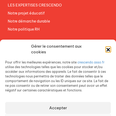
LES EXPERTISES CRESCENDO
Notre projet éducatif
Notre démarche durable
Notre politique RH
NOS ETABLISSEMENTS
Gérer le consentement aux
ACCES AGEVAL
cookies
CONTACTEZ-NOUS
Pour offrir les meilleures expériences, notre site
crescendo.asso.fr
ESPACE PRESSE
utilise des technologies telles que les cookies pour stocker et/ou
accéder aux informations des appareils. Le fait de consentir à ces
technologies nous permettra de traiter des données telles que le
comportement de navigation ou les ID uniques sur ce site. Le fait de
ne pas consentir ou de retirer son consentement peut avoir un effet
négatif sur certaines caractéristiques et fonctions.
Accepter
Crescendo est une association du Groupe SOS