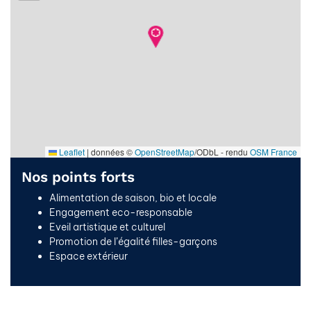
Leaflet
|
données ©
OpenStreetMap
/ODbL - rendu
OSM France
Nos points forts
Alimentation de saison, bio et locale
Engagement eco-responsable
Eveil artistique et culturel
Promotion de l’égalité filles-garçons
Espace extérieur