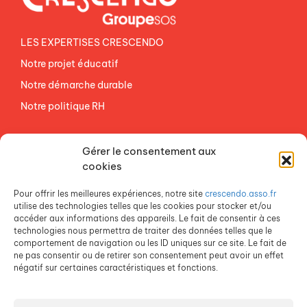
LES EXPERTISES CRESCENDO
Notre projet éducatif
Notre démarche durable
Notre politique RH
NOS ETABLISSEMENTS
Gérer le consentement aux
ACCES AGEVAL
cookies
CONTACTEZ-NOUS
Pour offrir les meilleures expériences, notre site
crescendo.asso.fr
ESPACE PRESSE
utilise des technologies telles que les cookies pour stocker et/ou
accéder aux informations des appareils. Le fait de consentir à ces
technologies nous permettra de traiter des données telles que le
comportement de navigation ou les ID uniques sur ce site. Le fait de
ne pas consentir ou de retirer son consentement peut avoir un effet
négatif sur certaines caractéristiques et fonctions.