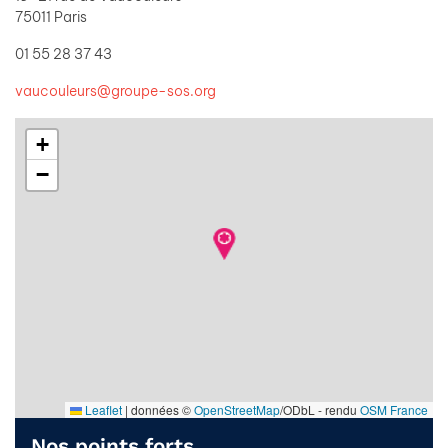
75011 Paris
01 55 28 37 43
vaucouleurs@groupe-sos.org
+
−
Leaflet
|
données ©
OpenStreetMap
/ODbL - rendu
OSM France
Nos points forts